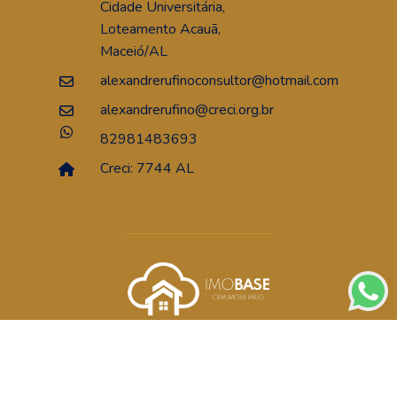
Cidade Universitária,
Loteamento Acauã,
Maceió/AL
alexandrerufinoconsultor@hotmail.com
alexandrerufino@creci.org.br
82981483693
Creci: 7744 AL