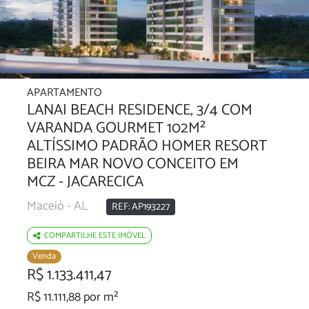
APARTAMENTO
LANAI BEACH RESIDENCE, 3/4 COM
VARANDA GOURMET 102M²
ALTÍSSIMO PADRÃO HOMER RESORT
BEIRA MAR NOVO CONCEITO EM
MCZ - JACARECICA
Maceió - AL
REF: AP193227
COMPARTILHE ESTE IMÓVEL
Venda
R$ 1.133.411,47
R$ 11.111,88 por m²