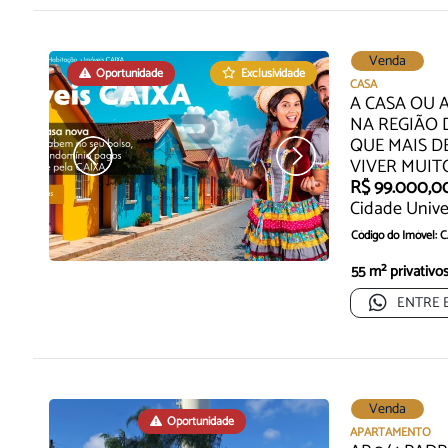
Venda
Oportunidade
Exclusividade
Oportunidade
CASA
A CASA OU
NA REGIÃO 
QUE MAIS D
VIVER MUIT
R$ 99.000,0
Cidade Unive
Código do Imóvel: 
A Casa ou AP Pront
55 m² privativo
Alagoas Q...
ENTRE 
Venda
Oportunidade
APARTAMENTO