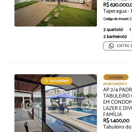
R$ 630.000,
Taperagua -
Código do Imóvel: 
A Casa Premium do R
3 quarto(s)
1
2 banheiro(s)
...
ENTRE 
Locação
Exclusividade
APARTAMENTO
AP 2/4 PAD
TABULEIRO 
EM CONDOM
LAZER E DI
FAMÍLIA
R$ 1.400,00
Tabuleiro do