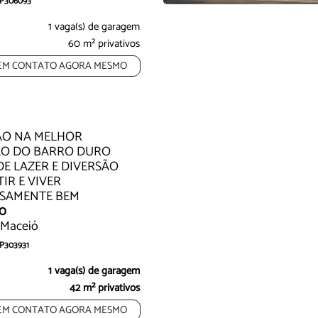
 AP306093
randa Gourmet Ideal Para Investir e
1 vaga(s) de garagem
60 m² privativos
EM CONTATO AGORA MESMO
Oportunidade
Oportunidade
ÃO NA MELHOR
ÃO DO BARRO DURO
E LAZER E DIVERSÃO
IR E VIVER
SAMENTE BEM
00
 Maceió
AP303931
está aqui no Reside...
1 vaga(s) de garagem
42 m² privativos
EM CONTATO AGORA MESMO