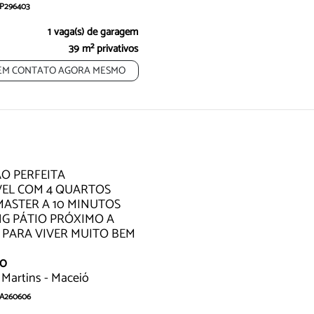
AP296403
siva Para ALUGUEL:
1 vaga(s) de garagem
39 m² privativos
EM CONTATO AGORA MESMO
Exclusividade
Oportunidade
Exclusividade
O PERFEITA
EL COM 4 QUARTOS
MASTER A 10 MINUTOS
G PÁTIO PRÓXIMO A
 PARA VIVER MUITO BEM
00
 Martins - Maceió
 CA260606