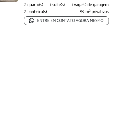
Localizado na parte baixa de Cruz das Almas, a poucos
2 quarto(s)
1 suíte(s)
1 vaga(s) de garagem
minutos...
2 banheiro(s)
59 m² privativos
ENTRE EM CONTATO AGORA MESMO
Oportunidade
Oportu