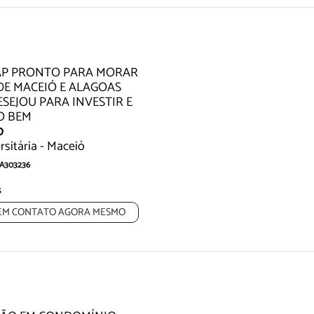
Exclusividade
 AP PRONTO PARA MORAR
DE MACEIÓ E ALAGOAS
ESEJOU PARA INVESTIR E
O BEM
0
rsitária - Maceió
CA303236
o Para Morar na Região de Maceió e
s
EM CONTATO AGORA MESMO
Oportunidade
Oportunidade