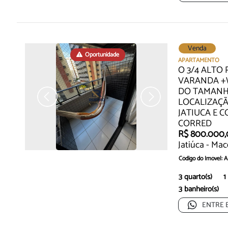
Venda
Oportunidade
APARTAMENTO
O 3/4 ALTO
VARANDA +W
DO TAMANHO
LOCALIZAÇ
JATIUCA E 
CORRED
R$ 800.000
Jatiúca - Mac
Código do Imóvel: 
Seu novo capítulo c
3 quarto(s)
1
praticidade...
3 banheiro(s)
ENTRE 