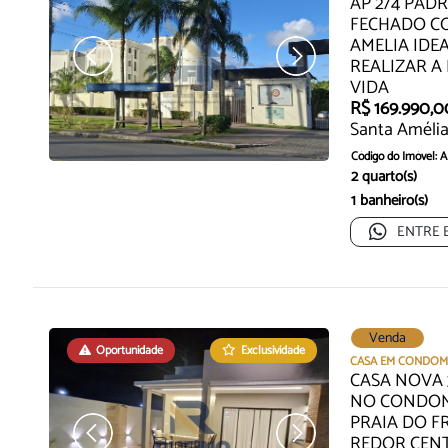
AP 2/4 PAD
FECHADO C
AMELIA IDEA
REALIZAR A
VIDA
R$ 169.990,0
Santa Amélia
Código do Imóvel: 
2 quarto(s)
1 banheiro(s)
ENTRE 
Venda
Oportunidade
Exclusividade
Oportunidade
CASA EM CONDOM
CASA NOVA 
NO CONDOMÍ
PRAIA DO F
REDOR CEN