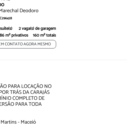
00
 Marechal Deodoro
CC296428
esidencial Santa Cecilia Pode Ser Sua.
 suíte(s)
2 vaga(s) de garagem
86 m² privativos
160 m² totais
EM CONTATO AGORA MESMO
Exclusividade
Exclusividade
RÃO PARA LOCAÇÃO NO
POR TRÁS DA CARAJÁS
ÍNIO COMPLETO DE
VERSÃO PARA TODA
 Martins - Maceió