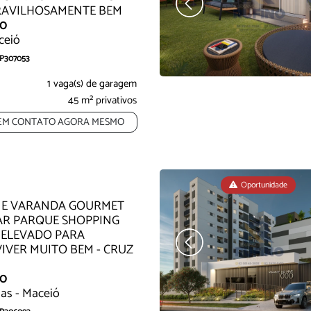
RAVILHOSAMENTE BEM
00
ceió
AP307053
empre sonhou, na região que mais se
1 vaga(s) de garagem
45 m² privativos
EM CONTATO AGORA MESMO
Oportunidade
Oportunidade
Oportunidade
TE E VARANDA GOURMET
AR PARQUE SHOPPING
 ELEVADO PARA
VIVER MUITO BEM - CRUZ
00
as - Maceió