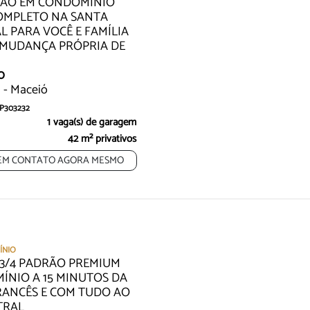
RÃO EM CONDOMÍNIO
OMPLETO NA SANTA
L PARA VOCÊ E FAMÍLIA
 MUDANÇA PRÓPRIA DE
0
 - Maceió
AP303232
1 vaga(s) de garagem
42 m² privativos
EM CONTATO AGORA MESMO
Exclusividade
Oportunidade
Exclusividade
ÍNIO
3/4 PADRÃO PREMIUM
NIO A 15 MINUTOS DA
RANCÊS E COM TUDO AO
TRAL