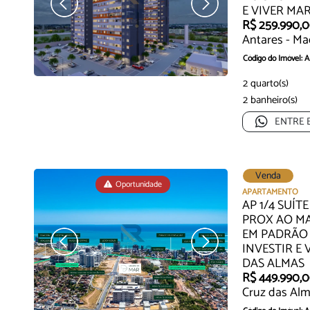
E VIVER MA
R$ 259.990,
Antares - Ma
Código do Imóvel: 
O lugar que você s
2 quarto(s)
valoriza...
2 banheiro(s)
ENTRE 
Venda
Oportunidade
APARTAMENTO
AP 1/4 SUÍ
PROX AO M
EM PADRÃO
INVESTIR E 
DAS ALMAS
R$ 449.990,
Cruz das Alm