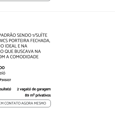
Oportunidade
Oportunidade
 PADRÃO SENDO 1/SUÍTE
CS PORTEIRA FECHADA,
 IDEAL E NA
ÃO QUE BUSCAVA NA
COM A COMODIDADE
,00
eió
AP303237
omeça aqui! Viva o conforto, a
 suíte(s)
2 vaga(s) de garagem
89 m² privativos
EM CONTATO AGORA MESMO