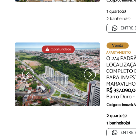
Código do Imóvel:
O AP 1/4 Suíte e Va
1 quarto(s)
Viver M...
2 banheiro(s)
ENTRE 
Venda
Oportunidade
APARTAMENTO
O 2/4 PADR
LOCALIZAÇ
COMPLETO D
PARA INVEST
MARAVILHO
R$ 337.090,
Barro Duro -
Código do Imóvel: 
✨
Seu novo começo 
2 quarto(s)
1 banheiro(s)
ENTRE 