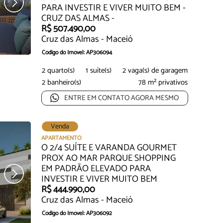
PARA INVESTIR E VIVER MUITO BEM -
CRUZ DAS ALMAS -
R$ 507.490,00
Cruz das Almas - Maceió
Código do Imóvel: AP306094
Já Imaginou Viver em Um AP Com Quintal???
2 quarto(s)
1 suíte(s)
2 vaga(s) de garagem
2 banheiro(s)
78 m² privativos
Localizado...
ENTRE EM CONTATO AGORA MESMO
Venda
Oportunidade
Oportunidade
Oportu
APARTAMENTO
O 2/4 SUÍTE E VARANDA GOURMET
PROX AO MAR PARQUE SHOPPING
EM PADRÃO ELEVADO PARA
INVESTIR E VIVER MUITO BEM
R$ 444.990,00
Cruz das Almas - Maceió
Código do Imóvel: AP306092