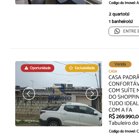
Código do Imóvel: 
Oportunidade Exclu
2 quarto(s)
1 banheiro(s)
Você e Sua Famili...
ENTRE 
Venda
Oportunidade
Exclusividade
Oportunidade
CASA
CASA PADRÃ
CONFORTÁV
COM SUÍTE 
DO SHOPPIN
TUDO IDEAL
COM A FA
R$ 269.990,
Tabuleiro do
Código do Imóvel: